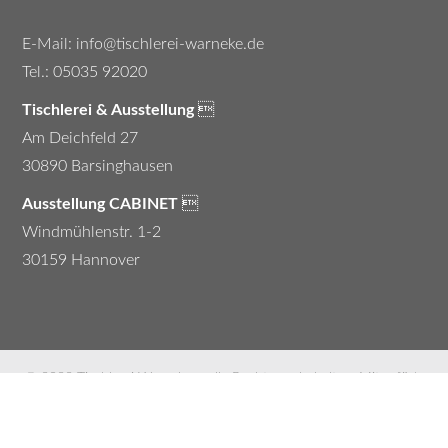
E-Mail:
info@tischlerei-warneke.de
Tel.: 05035 92020
Tischlerei & Ausstellung

Am Deichfeld 27
30890 Barsinghausen
Ausstellung CABINET

Windmühlenstr. 1-2
30159 Hannover
© 2022 Tischlerei Warneke
– alle Rechte vorbehalten.
Mit ♥ für's Netz
– ganz schön dreist programmiert.