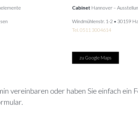
auelemente
Cabinet
Hannover – Ausstellu
usen
Windmühlenstr. 1-2 • 30159 H
Tel. 0511 3004614
zu Google Maps
min vereinbaren oder haben Sie einfach ein 
ormular.