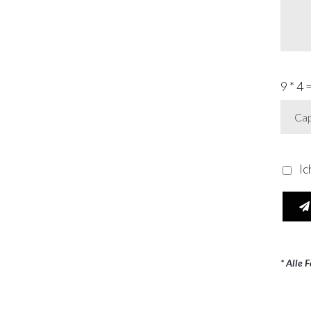
9 * 4 =
Ic
* Alle 