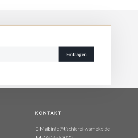
KONTAKT
E-Mail:
info@tischlerei-warneke.de
Tel.: 05035 92020