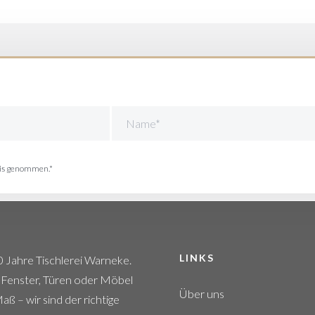
nis genommen.*
LINKS
 Jahre Tischlerei Warneke.
 Fenster, Türen oder Möbel
Über uns
ß – wir sind der richtige